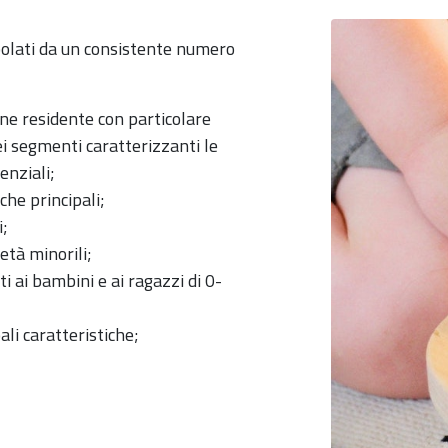
opolati da un consistente numero
ne residente con particolare
i segmenti caratterizzanti le
enziali;
che principali;
i;
e età minorili;
iti ai bambini e ai ragazzi di 0-
ali caratteristiche;