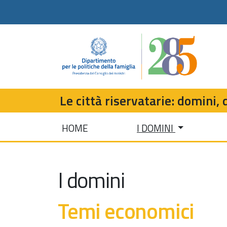
Le città riservatarie: domini, d
HOME
I DOMINI
I domini
Temi economici