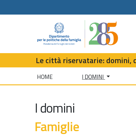
Le città riservatarie: domini, d
HOME
I DOMINI
I domini
Famiglie