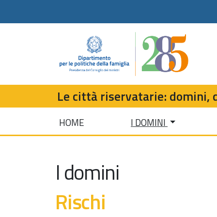
Le città riservatarie: domini, d
HOME
I DOMINI
I domini
Rischi