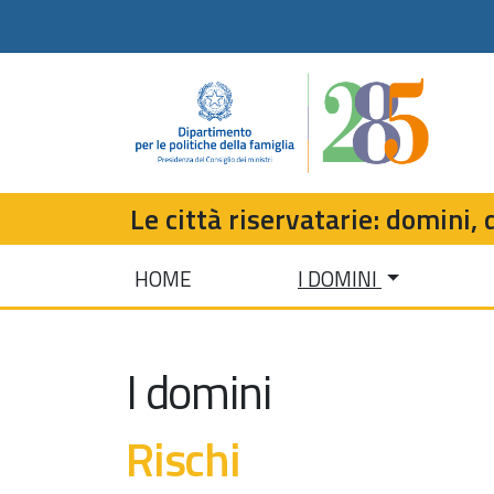
Le città riservatarie: domini, d
HOME
I DOMINI
I domini
Rischi