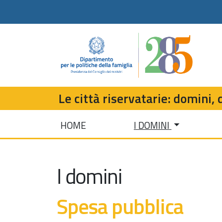
Le città riservatarie: domini, d
HOME
I DOMINI
I domini
Spesa pubblica