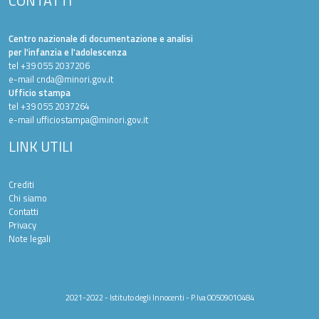
CONTATTI
Centro nazionale di documentazione e analisi
per l'infanzia e l'adolescenza
tel +39 055 2037206
e-mail
cnda@minori.gov.it
Ufficio stampa
tel +39 055 2037264
e-mail
ufficiostampa@minori.gov.it
LINK UTILI
Crediti
Chi siamo
Contatti
Privacy
Note legali
2021-2022 - Istituto degli Innocenti - P.Iva 00509010484