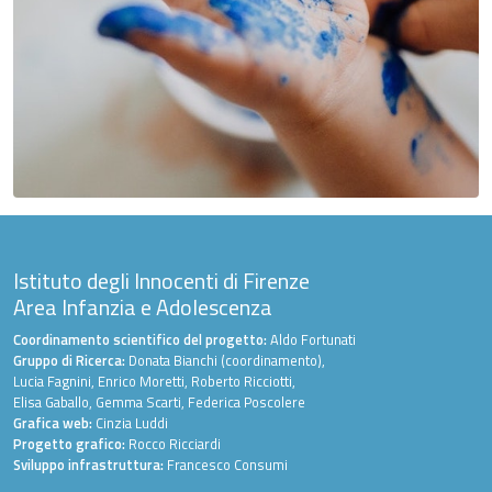
Istituto degli Innocenti di Firenze
Area Infanzia e Adolescenza
Coordinamento scientifico del progetto:
Aldo Fortunati
Gruppo di Ricerca:
Donata Bianchi (coordinamento),
Lucia Fagnini, Enrico Moretti, Roberto Ricciotti,
Elisa Gaballo, Gemma Scarti, Federica Poscolere
Grafica web:
Cinzia Luddi
Progetto grafico:
Rocco Ricciardi
Sviluppo infrastruttura:
Francesco Consumi