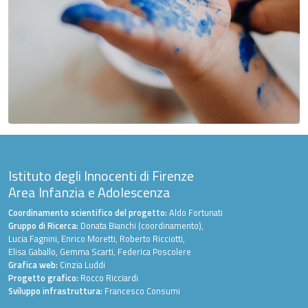
Istituto degli Innocenti di Firenze
Area Infanzia e Adolescenza
Coordinamento scientifico del progetto:
Aldo Fortunati
Gruppo di Ricerca:
Donata Bianchi (coordinamento),
Lucia Fagnini, Enrico Moretti, Roberto Ricciotti,
Elisa Gaballo, Gemma Scarti, Federica Poscolere
Grafica web:
Cinzia Luddi
Progetto grafico:
Rocco Ricciardi
Sviluppo infrastruttura:
Francesco Consumi