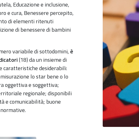
tela, Educazione e inclusione,
oro e cura, Benessere percepito,
onto di elementi ritenuti
dizione di benessere di bambini
numero variabile di sottodomini,
è
dicatori
(18) da un insieme di
caratteristiche desiderabili:
misurazione lo star bene o lo
ra oggettiva e soggettiva;
rritoriale regionale; disponibili
tà e comunicabilità; buone
e normative.